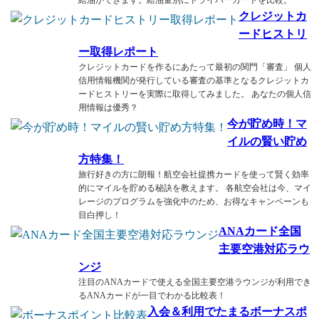
給油ができます。給油量別にドライバーカードを比較。
クレジットカ
ードヒストリ
ー取得レポート
クレジットカードを作るにあたって最初の関門「審査」 個人
信用情報機関が発行している審査の基準となるクレジットカ
ードヒストリーを実際に取得してみました。 あなたの個人信
用情報は優秀？
今が貯め時！マ
イルの賢い貯め
方特集！
旅行好きの方に朗報！航空会社提携カードを使って賢く効率
的にマイルを貯める秘訣を教えます。 各航空会社は今、マイ
レージのプログラムを強化中のため、お得なキャンペーンも
目白押し！
ANAカード全国
主要空港対応ラウ
ンジ
注目のANAカードで使える全国主要空港ラウンジが利用でき
るANAカードが一目でわかる比較表！
入会＆利用でたまるボーナスポ