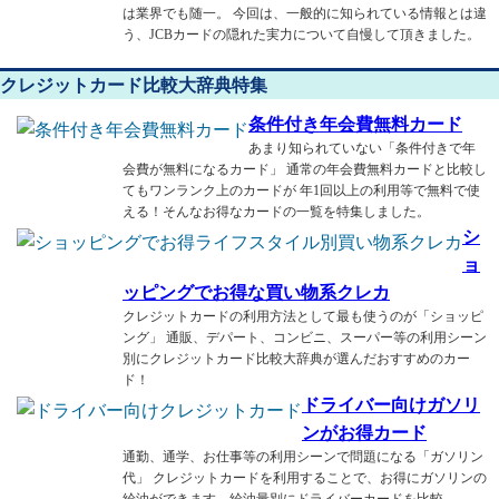
は業界でも随一。 今回は、一般的に知られている情報とは違
う、JCBカードの隠れた実力について自慢して頂きました。
クレジットカード比較大辞典特集
条件付き年会費無料カード
あまり知られていない「条件付きで年
会費が無料になるカード」 通常の年会費無料カードと比較し
てもワンランク上のカードが 年1回以上の利用等で無料で使
える！そんなお得なカードの一覧を特集しました。
シ
ョ
ッピングでお得な買い物系クレカ
クレジットカードの利用方法として最も使うのが「ショッピ
ング」 通販、デパート、コンビニ、スーパー等の利用シーン
別にクレジットカード比較大辞典が選んだおすすめのカー
ド！
ドライバー向けガソリ
ンがお得カード
通勤、通学、お仕事等の利用シーンで問題になる「ガソリン
代」 クレジットカードを利用することで、お得にガソリンの