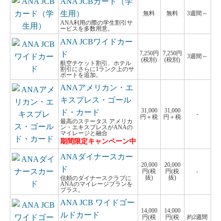
ANA JCBカード（学
生用）
無料
無料
3週間～
ANA利用の際の学生割引サ
ービスを多数用意。
ANA JCBワイドカー
ド
7,250円
7,250円
3週間～
(税別)
(税別)
航空チケット割引、ホテル
割引にさらに1ランク上のサ
ポートを追加。
ANAアメリカン・エ
キスプレス・ゴール
31,000
31,000
ド・カード
-
円＋税
円＋税
最高のステータス アメリカ
ン・エキスプレスがANAの
マイレージと融合
期間限定キャンペーン中
ANAダイナースカー
20,000
20,000
ド
円(税
円(税
-
抜)
抜)
信頼のダイナースクラブに
ANAのマイレージプランを
プラス。
ANA JCB ワイドゴー
14,000
14,000
ルドカード
円(税
円(税
約2週間