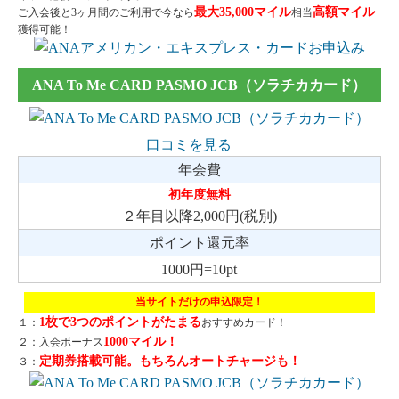
最大35,000マイル
高額マイル
ご入会後と3ヶ月間のご利用で今なら
相当
獲得可能！
ANA To Me CARD PASMO JCB（ソラチカカード）
口コミを見る
年会費
初年度無料
２年目以降2,000円(税別)
ポイント還元率
1000円=10pt
当サイトだけの申込限定！
1枚で3つのポイントがたまる
１：
おすすめカード！
1000マイル！
２：入会ボーナス
定期券搭載可能。もちろんオートチャージも！
３：