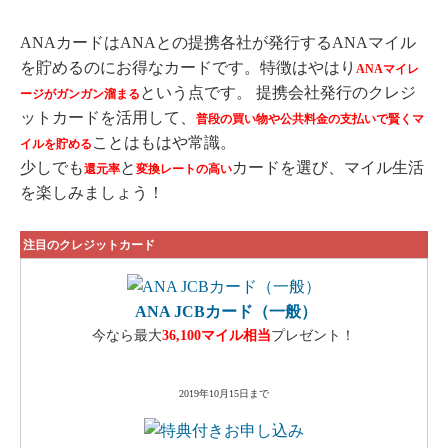
ANAカードはANAとの提携各社が発行するANAマイル
を貯めるのにお得なカードです。特徴はやはり
ANAマイレ
という点です。 提携会社発行のクレジ
ージがガンガン溜まる
ットカードを活用して、
普段の買い物や公共料金の支払いで賢くマ
ことはもはや常識。
イルを貯める
少しでも
と
カードを選び、マイル生活
還元率
変換レートの高い
を楽しみましょう！
注目のクレジットカード
ANA JCBカード（一般）
今なら最大
36,100マイル相当
プレゼント！
2019年10月15日まで