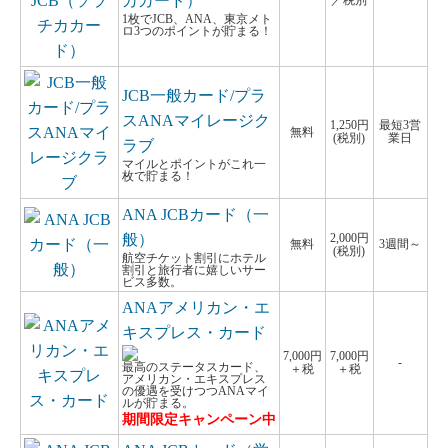
カカード）
／税別
1枚でJCB、ANA、東京メト
ロ3つのポイントが貯まる！
JCB一般カード/プラ
スANAマイレージク
1,250円
最短3営
無料
(税別)
業日
ラブ
マイルとポイントがこれ一
枚で貯まる！
ANA JCBカード（一
般）
2,000円
無料
3週間～
(税別)
航空チケット割引にホテル
割引と旅行者に嬉しいサー
ビス多数。
ANAアメリカン・エ
キスプレス・カード
7,000円
7,000円
-
最高のステータスカード、
＋税
＋税
アメリカン・エキスプレス
の優遇を受けつつANAマイ
ルが貯まる。
期間限定キャンペーン中