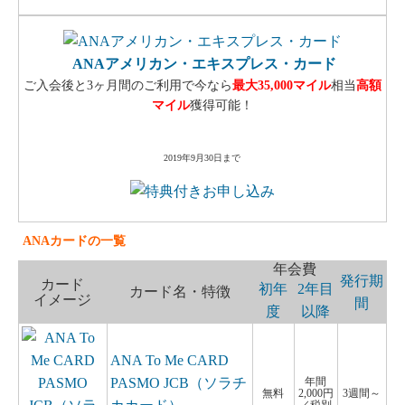
ANAアメリカン・エキスプレス・カード
ご入会後と3ヶ月間のご利用で今なら
最大35,000マイル
相当
高額
マイル
獲得可能！
2019年9月30日まで
ANAカードの一覧
年会費
発行期
カード
初年
2年目
カード名・特徴
イメージ
間
度
以降
ANA To Me CARD
PASMO JCB（ソラチ
年間
無料
2,000円
3週間～