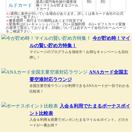
別)
別)
最高1億円海外旅行傷害保
険！マイルが貯まるゴール
ドカード。
適用に条件が付いている場合があります。詳しくは各カード会社の公式
※1
ページをご覧下さい
審査期間・発行までの期間はあくまで目安です。
※
変換率は(C)＝キャッシュバック (S)＝店舗利用 (G)＝ギフトカード変換
※
の基準で算出しております。詳細については必ずカード会社のホームページ
をご確認下さい。
今が貯め時！マイ
ルの賢い貯め方特集！
マイレージのプログラムを強化中！お得なキャンペーンも目白
押し！
ANAカード全国主
要空港対応ラウンジ
全国主要空港ラウンジが利用できるANAカードが一目でわかる
比較表！
入会＆利用でたまるボーナスポイ
ント比較表
入会＆利用＆搭乗でガンガンたまるマイル＆ポイント。どのカ
ードが一番お得？