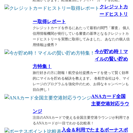
給油ができます。給油量別にドライバーカードを比較。
クレジットカ
ードヒストリ
ー取得レポート
クレジットカードを作るにあたって最初の関門「審査」 個人
信用情報機関が発行している審査の基準となるクレジットカ
ードヒストリーを実際に取得してみました。 あなたの個人信
用情報は優秀？
今が貯め時！マ
イルの賢い貯め
方特集！
旅行好きの方に朗報！航空会社提携カードを使って賢く効率
的にマイルを貯める秘訣を教えます。 各航空会社は今、マイ
レージのプログラムを強化中のため、お得なキャンペーンも
目白押し！
ANAカード全国
主要空港対応ラウ
ンジ
注目のANAカードで使える全国主要空港ラウンジが利用でき
るANAカードが一目でわかる比較表！
入会＆利用でたまるボーナスポ