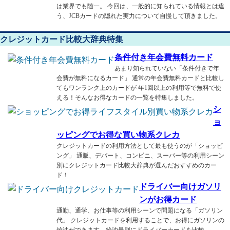
は業界でも随一。 今回は、一般的に知られている情報とは違
う、JCBカードの隠れた実力について自慢して頂きました。
クレジットカード比較大辞典特集
条件付き年会費無料カード
あまり知られていない「条件付きで年
会費が無料になるカード」 通常の年会費無料カードと比較し
てもワンランク上のカードが 年1回以上の利用等で無料で使
える！そんなお得なカードの一覧を特集しました。
シ
ョ
ッピングでお得な買い物系クレカ
クレジットカードの利用方法として最も使うのが「ショッピ
ング」 通販、デパート、コンビニ、スーパー等の利用シーン
別にクレジットカード比較大辞典が選んだおすすめのカー
ド！
ドライバー向けガソリ
ンがお得カード
通勤、通学、お仕事等の利用シーンで問題になる「ガソリン
代」 クレジットカードを利用することで、お得にガソリンの