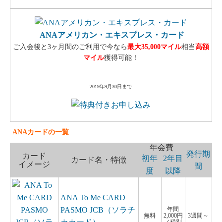
ANAアメリカン・エキスプレス・カード
ご入会後と3ヶ月間のご利用で今なら
最大35,000マイル
相当
高額
マイル
獲得可能！
2019年9月30日まで
ANAカードの一覧
年会費
発行期
カード
初年
2年目
カード名・特徴
イメージ
間
度
以降
ANA To Me CARD
PASMO JCB（ソラチ
年間
無料
2,000円
3週間～