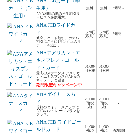
ANA JCBカード（学
生用）
無料
無料
3週間～
ANA利用の際の学生割引サ
ービスを多数用意。
ANA JCBワイドカー
ド
7,250円
7,250円
3週間～
(税別)
(税別)
航空チケット割引、ホテル
割引にさらに1ランク上のサ
ポートを追加。
ANAアメリカン・エ
キスプレス・ゴール
31,000
31,000
ド・カード
-
円＋税
円＋税
最高のステータス アメリカ
ン・エキスプレスがANAの
マイレージと融合
期間限定キャンペーン中
ANAダイナースカー
20,000
20,000
ド
円(税
円(税
-
抜)
抜)
信頼のダイナースクラブに
ANAのマイレージプランを
プラス。
ANA JCB ワイドゴー
14,000
14,000
ルドカード
円(税
円(税
約2週間