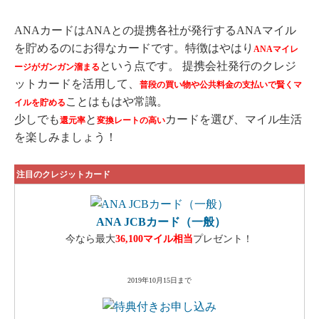
ANAカードはANAとの提携各社が発行するANAマイル
を貯めるのにお得なカードです。特徴はやはり
ANAマイレ
という点です。 提携会社発行のクレジ
ージがガンガン溜まる
ットカードを活用して、
普段の買い物や公共料金の支払いで賢くマ
ことはもはや常識。
イルを貯める
少しでも
と
カードを選び、マイル生活
還元率
変換レートの高い
を楽しみましょう！
注目のクレジットカード
ANA JCBカード（一般）
今なら最大
36,100マイル相当
プレゼント！
2019年10月15日まで