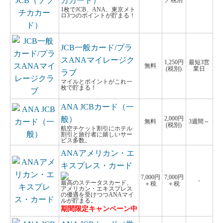
カカード）
／税別
1枚でJCB、ANA、東京メト
ロ3つのポイントが貯まる！
JCB一般カード/プラ
スANAマイレージク
1,250円
最短3営
無料
(税別)
業日
ラブ
マイルとポイントがこれ一
枚で貯まる！
ANA JCBカード（一
般）
2,000円
無料
3週間～
(税別)
航空チケット割引にホテル
割引と旅行者に嬉しいサー
ビス多数。
ANAアメリカン・エ
キスプレス・カード
7,000円
7,000円
-
最高のステータスカード、
＋税
＋税
アメリカン・エキスプレス
の優遇を受けつつANAマイ
ルが貯まる。
期間限定キャンペーン中