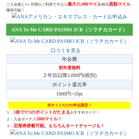
最大35,000マイル
高額マイル
ご入会後と3ヶ月間のご利用で今なら
相当
獲得可能！
ANA To Me CARD PASMO JCB（ソラチカカード）
口コミを見る
年会費
初年度無料
２年目以降2,000円(税別)
ポイント還元率
1000円=10pt
当サイトだけの申込限定！
1枚で3つのポイントがたまる
１：
おすすめカード！
1000マイル！
２：入会ボーナス
定期券搭載可能。もちろんオートチャージも！
３：