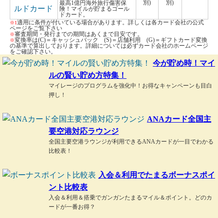
別)
別)
最高1億円海外旅行傷害保
険！マイルが貯まるゴール
ドカード。
適用に条件が付いている場合があります。詳しくは各カード会社の公式
※1
ページをご覧下さい
審査期間・発行までの期間はあくまで目安です。
※
変換率は(C)＝キャッシュバック (S)＝店舗利用 (G)＝ギフトカード変換
※
の基準で算出しております。詳細については必ずカード会社のホームページ
をご確認下さい。
今が貯め時！マイ
ルの賢い貯め方特集！
マイレージのプログラムを強化中！お得なキャンペーンも目白
押し！
ANAカード全国主
要空港対応ラウンジ
全国主要空港ラウンジが利用できるANAカードが一目でわかる
比較表！
入会＆利用でたまるボーナスポイ
ント比較表
入会＆利用＆搭乗でガンガンたまるマイル＆ポイント。どのカ
ードが一番お得？