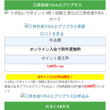
三井住友VISAエブリプラス
口コミを見る
年会費
オンライン入会で初年度無料
ポイント還元率
1,000円＝1pt
当サイトだけの申込限定！
リボ払いでポイント3倍！信頼と安心の三井住友VISAカード。
8,000円
新規入会 & アプリログインでもれなくご利用金額の20%最大
プレゼ
ント
JCB CARD R