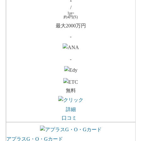
/
1pt=
約4円(S)
最大2000万円
-
-
無料
詳細
口コミ
アプラスG・O・Gカード