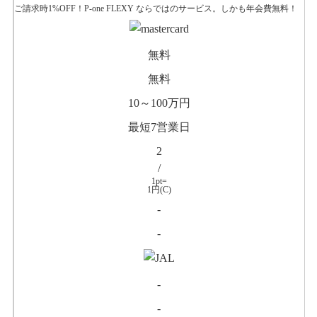
ご請求時1%OFF！P-one FLEXY ならではのサービス。しかも年会費無料！
無料
無料
10～100万円
最短7営業日
2
/
1pt=
1円(C)
-
-
-
-