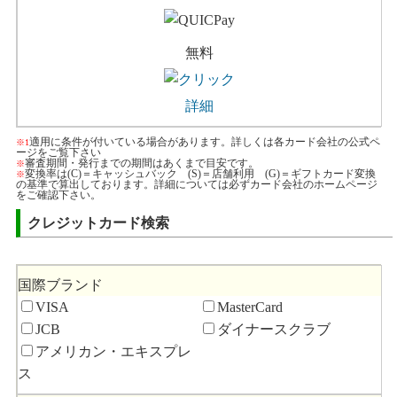
無料
詳細
適用に条件が付いている場合があります。詳しくは各カード会社の公式ペ
※1
ージをご覧下さい
審査期間・発行までの期間はあくまで目安です。
※
変換率は(C)＝キャッシュバック (S)＝店舗利用 (G)＝ギフトカード変換
※
の基準で算出しております。詳細については必ずカード会社のホームページ
をご確認下さい。
クレジットカード検索
国際ブランド
VISA
MasterCard
JCB
ダイナースクラブ
アメリカン・エキスプレ
ス