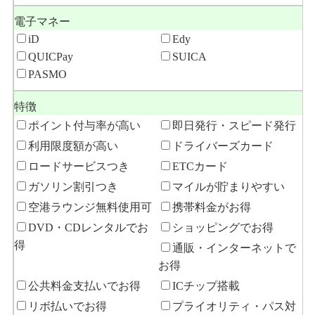
電子マネー
iD
Edy
QUICPay
SUICA
PASMO
特徴
ポイント付与率が高い
即日発行・スピード発行
利用限度額が高い
ドライバーズカード
ロードサービスつき
ETCカード
ガソリン割引つき
マイルが貯まりやすい
空港ラウンジ無料使用可
携帯料金がお得
DVD・CDレンタルでお
ショッピングでお得
得
通販・インターネットで
お得
公共料金支払いでお得
ICチップ搭載
リボ払いでお得
プライオリティ・パス対