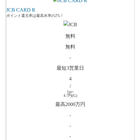
JCB CARD R
ポイント還元率は最高水準の2%！
無料
無料
-
最短3営業日
4
/
1pt=
4.7円(G)
最高2000万円
-
-
-